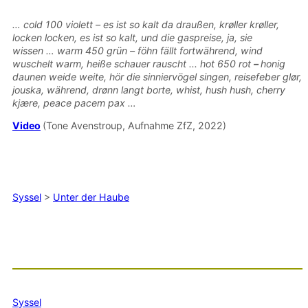
… cold 100 violett –
es ist so kalt da draußen,
krøller krøller,
locken locken, es ist so kalt, und die gaspreise, ja, sie
wissen
…
warm 450 grün
–
föhn fällt fortwährend, wind
wuschelt warm, heiße schauer rauscht ..
.
hot 650 rot
–
honig
daunen weide weite, hör die sinniervögel singen, reisefeber glør,
jouska, während, drønn langt
borte, whi
st, hush hush, cherry
kjære, peace pacem pax …
Video
(Tone Avenstroup, Aufnahme ZfZ, 2022)
Syssel
>
Unter der Haube
Syssel