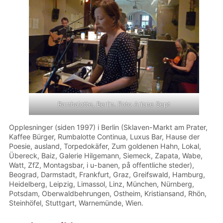
Rambalotte, Berlin. Foto Ariane Sept
Opplesninger (siden 1997) i Berlin (Sklaven-Markt am Prater,
Kaffee Bürger, Rumbalotte Continua, Luxus Bar, Hause der
Poesie, ausland, Torpedokäfer, Zum goldenen Hahn, Lokal,
Übereck, Baiz, Galerie Hilgemann, Siemeck, Zapata, Wabe,
Watt, ZfZ, Montagsbar, i u-banen, på offentliche steder),
Beograd, Darmstadt, Frankfurt, Graz, Greifswald, Hamburg,
Heidelberg, Leipzig, Limassol, Linz, München, Nürnberg,
Potsdam, Oberwaldbehrungen, Ostheim, Kristiansand, Rhön,
Steinhöfel, Stuttgart, Warnemünde, Wien.