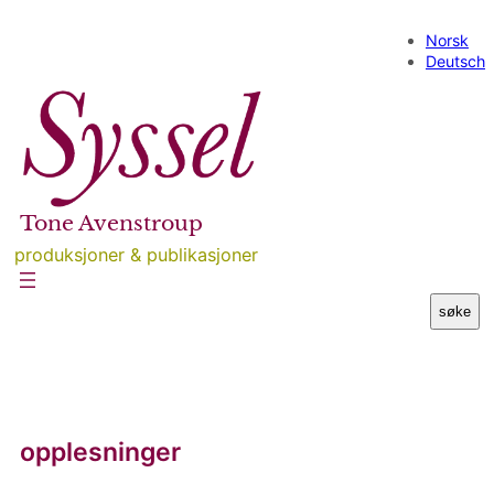
Skip
to
Norsk
content
Deutsch
Tone Avenstroup
produksjoner & publikasjoner
S
søke
u
c
h
e
n
opplesninger