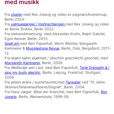
med musikk
Fra
cluster
med Rex Joswig og video av pegman/Avenstroup,
Berlin 2024-
Fra
valmueslanger / mohnschlangen
med Rex Joswig og video
av Bente Stokke, Berlin 2022-
Fra
ineinandersetzung,
med Alexander Krohn, Ralph Gabriel,
Egon Kenner, Berlin, 2013.
Spell on!
med Bert Papenfuß, Worm Winther, Margareth
Kammerer &
Mugglestone Revue
, Berlin, Oslo, Bergsfjord, 2011-
12.
Fra
skjønt kjønn skjønnes / obschön geschlecht gescheit
, med
Margareth Kammerer
, Berlin, 2009.
Fra
Weißkräje sein Lied
, med Bert Papenfuß,
Terje Dragseth & I
sing my body electric
, Berlin, Leipzig, Frankfurt, Stuttgart,
2009.
Fra
østers ørske / austertaumel,
med
Tarwater
ved “10 Jahre
Sklaven/Sklavenaufstand/Gegner”, Berlin, 2004.
Fra
Hans Jæger: Bibel der Anarchie
, med Bert Papenfuß,
Rex
Joswig
, Berlin, Warnemünde, 1998-99.