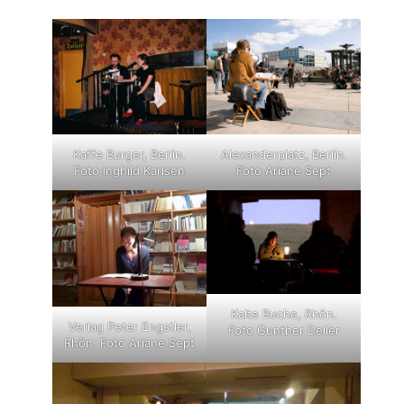
Kaffe Burger, Berlin.
Alexanderplatz, Berlin.
Foto Inghild Karlsen
Foto Ariane Sept
Kalte Buche, Rhön.
Verlag Peter Engstler,
Foto Gunther Deller
Rhön. Foto Ariane Sept