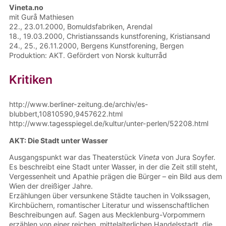
Vineta.no
mit Gurå Mathiesen
22., 23.01.2000, Bomuldsfabriken, Arendal
18., 19.03.2000, Christianssands kunstforening, Kristiansand
24., 25., 26.11.2000, Bergens Kunstforening, Bergen
Produktion: AKT. Gefördert von Norsk kulturråd
Kritiken
http://www.berliner-zeitung.de/archiv/es-
blubbert,10810590,9457622.html
http://www.tagesspiegel.de/kultur/unter-perlen/52208.html
AKT: Die Stadt unter Wasser
Ausgangspunkt war das Theaterstück
Vineta
von Jura Soyfer.
Es beschreibt eine Stadt unter Wasser, in der die Zeit still steht,
Vergessenheit und Apathie prägen die Bürger – ein Bild aus dem
Wien der dreißiger Jahre.
Erzählungen über versunkene Städte tauchen in Volkssagen,
Kirchbüchern, romantischer Literatur und wissenschaftlichen
Beschreibungen auf. Sagen aus Mecklenburg-Vorpommern
erzählen von einer reichen, mittelalterlichen Handelsstadt, die