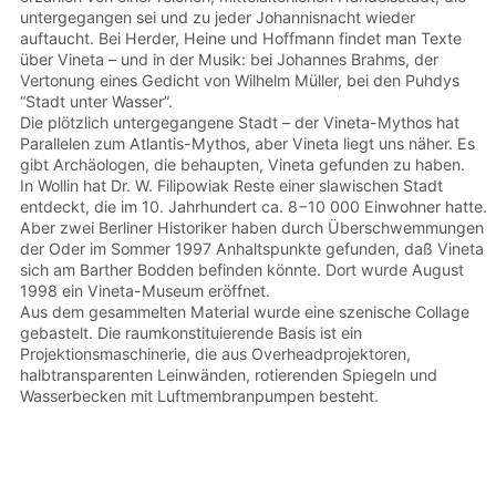
untergegangen sei und zu jeder Johannisnacht wieder
auftaucht. Bei Herder, Heine und Hoffmann findet man Texte
über Vineta – und in der Musik: bei Johannes Brahms, der
Vertonung eines Gedicht von Wilhelm Müller, bei den Puhdys
“Stadt unter Wasser”.
Die plötzlich untergegangene Stadt – der Vineta-Mythos hat
Parallelen zum Atlantis-Mythos, aber Vineta liegt uns näher. Es
gibt Archäologen, die behaupten, Vineta gefunden zu haben.
In Wollin hat Dr. W. Filipowiak Reste einer slawischen Stadt
entdeckt, die im 10. Jahrhundert ca. 8−10 000 Einwohner hatte.
Aber zwei Berliner Historiker haben durch Überschwemmungen
der Oder im Sommer 1997 Anhaltspunkte gefunden, daß Vineta
sich am Barther Bodden befinden könnte. Dort wurde August
1998 ein Vineta-Museum eröffnet.
Aus dem gesammelten Material wurde eine szenische Collage
gebastelt. Die raumkonstituierende Basis ist ein
Projektionsmaschinerie, die aus Overheadprojektoren,
halbtransparenten Leinwänden, rotierenden Spiegeln und
Wasserbecken mit Luftmembranpumpen besteht.