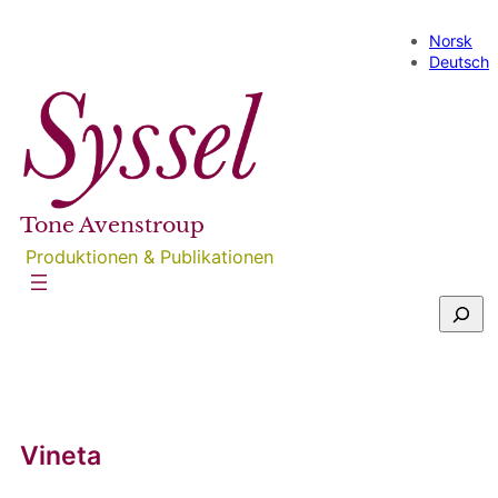
Direkt
zum
Norsk
Inhalt
Deutsch
wechseln
Tone Avenstroup
Produktionen & Publikationen
S
u
c
h
e
n
Vineta