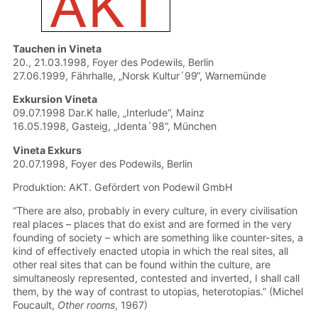
Tauchen in Vineta
20., 21.03.1998, Foyer des Podewils, Berlin
27.06.1999, Fährhalle, „Norsk Kultur´99“, Warnemünde
Exkursion Vineta
09.07.1998 Dar.K halle, „Interlude“, Mainz
16.05.1998, Gasteig, „Identa´98“, München
Vineta Exkurs
20.07.1998, Foyer des Podewils, Berlin
Produktion: AKT. Gefördert von Podewil GmbH
“There are also, probably in every culture, in every civilisation
real places – places that do exist and are formed in the very
founding of society – which are something like counter-sites, a
kind of effectively enacted utopia in which the real sites, all
other real sites that can be found within the culture, are
simultaneosly represented, contested and inverted, I shall call
them, by the way of contrast to utopias, heterotopias.” (Michel
Foucault,
Other rooms
, 1967)