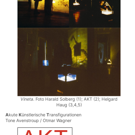
Vineta
. Foto Harald Solberg (1); AKT (2); Helgard
Haug (3,4,5)
A
kute
K
ünstlerische
T
ransfigurationen
Tone Avenstroup / Otmar Wagner