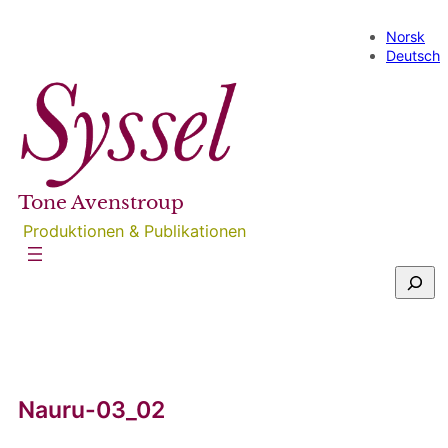
Direkt
zum
Norsk
Inhalt
Deutsch
wechseln
Tone Avenstroup
Produktionen & Publikationen
S
u
c
h
e
n
Nauru-03_02