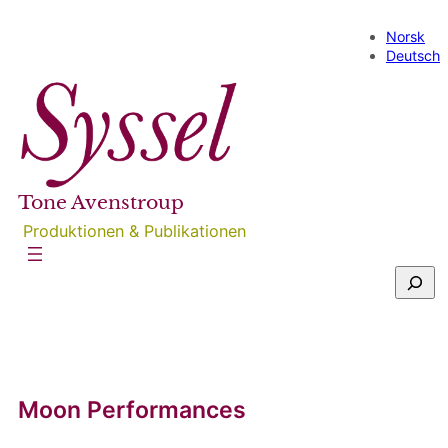
Direkt
zum
Norsk
Inhalt
Deutsch
wechseln
Tone Avenstroup
Produktionen & Publikationen
S
u
c
h
e
n
Moon Performances