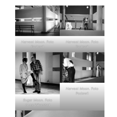
Harvest Moon
. Foto
Harvest Moon
. Foto
Podewil
Podewil
Harvest Moon
. Foto
Podewil
Sugar Moon.
Foto
Anne Wivestad