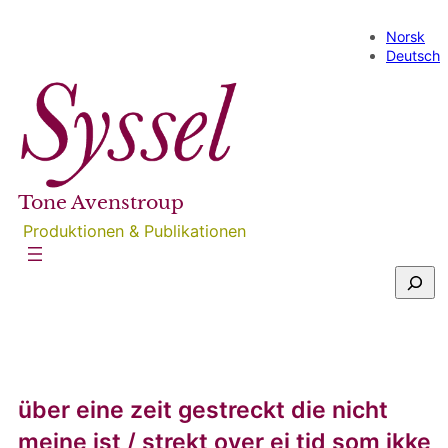
Direkt
zum
Norsk
Inhalt
Deutsch
wechseln
Tone Avenstroup
Produktionen & Publikationen
S
u
c
h
e
n
über eine zeit gestreckt die nicht
meine ist / strekt over ei tid som ikke