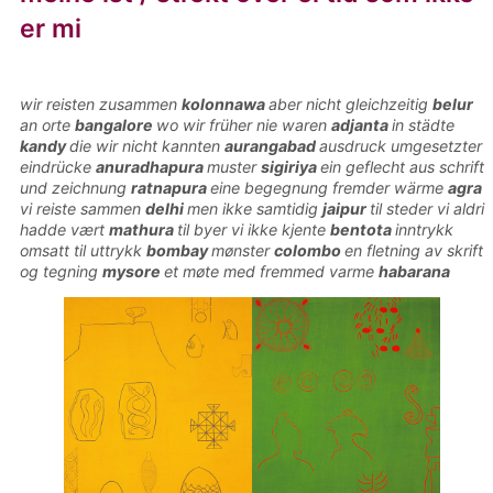
er mi
wir reisten zusammen
kolonnawa
aber nicht gleichzeitig
belur
an orte
bangalore
wo wir früher nie waren
adjanta
in städte
kandy
die wir nicht kannten
aurangabad
ausdruck umgesetzter
eindrücke
anuradhapura
muster
sigiriya
ein geflecht aus schrift
und zeichnung
ratnapura
eine begegnung fremder wärme
agra
vi reiste sammen
delhi
men ikke samtidig
jaipur
til steder vi aldri
hadde vært
mathura
til byer vi ikke kjente
bentota
inntrykk
omsatt til uttrykk
bombay
mønster
colombo
en fletning av skrift
og tegning
mysore
et møte med fremmed varme
habarana