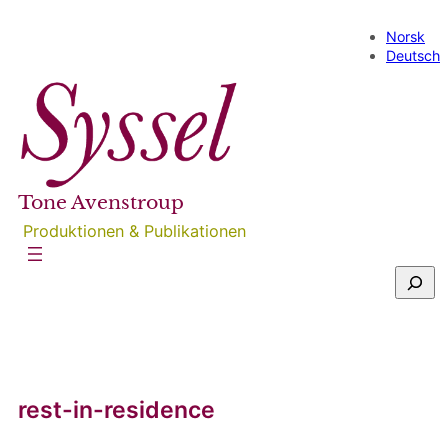
Direkt
zum
Norsk
Inhalt
Deutsch
wechseln
Tone Avenstroup
Produktionen & Publikationen
S
u
c
h
e
n
rest-in-residence